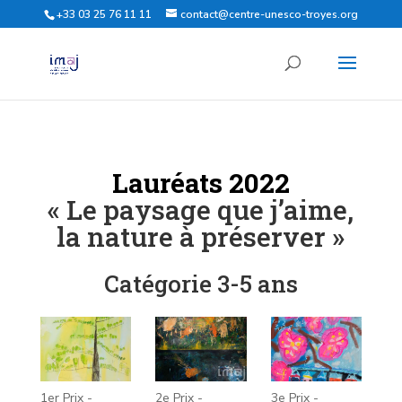
+33 03 25 76 11 11
contact@centre-unesco-troyes.org
Lauréats 2022
« Le paysage que j’aime,
la nature à préserver »
Catégorie 3-5 ans
1er Prix -
2e Prix -
3e Prix -