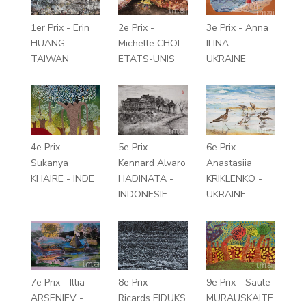
1er Prix - Erin
2e Prix -
3e Prix - Anna
HUANG -
Michelle CHOI -
ILINA -
TAIWAN
ETATS-UNIS
UKRAINE
4e Prix -
5e Prix -
6e Prix -
Sukanya
Kennard Alvaro
Anastasiia
KHAIRE - INDE
HADINATA -
KRIKLENKO -
INDONESIE
UKRAINE
7e Prix - Illia
8e Prix -
9e Prix - Saule
ARSENIEV -
Ricards EIDUKS
MURAUSKAITE