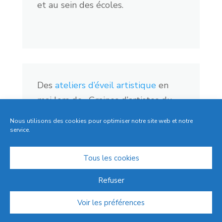
et au sein des écoles.
Des
ateliers d’éveil artistique
en
mai lors de
«Graines d’artistes du
monde entier » à l’Espace Argence à
Nous utilisons des cookies pour optimiser notre site web et notre
Troyes.
service.
Tous les cookies
Refuser
Voir les préférences