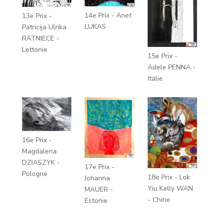
14e Prix - Anet
13e Prix -
LUKAS
Patricija Ulrika
RATNIECE -
Lettonie
15e Prix -
Adele PENNA -
Italie
16e Prix -
Magdalena
DZIASZYK -
17e Prix -
Pologne
18e Prix - Lok
Johanna
Yiu Kelly WAN
MAUER -
- Chine
Estonie