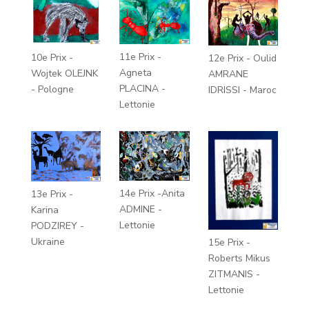
11e Prix -
10e Prix -
12e Prix - Oulid
Agneta
Wojtek OLEJNK
AMRANE
PLACINA -
- Pologne
IDRISSI - Maroc
Lettonie
14e Prix -Anita
13e Prix -
ADMINE -
Karina
Lettonie
PODZIREY -
Ukraine
15e Prix -
Roberts Mikus
ZITMANIS -
Lettonie