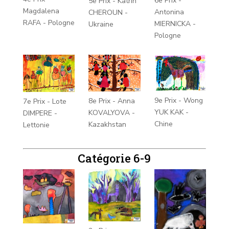
6e Prix -
5e Prix - Katrin
Magdalena
Antonina
CHEROUN -
RAFA - Pologne
MIERNICKA -
Ukraine
Pologne
9e Prix - Wong
8e Prix - Anna
7e Prix - Lote
YUK KAK -
KOVALYOVA -
DIMPERE -
Chine
Kazakhstan
Lettonie
Catégorie 6-9