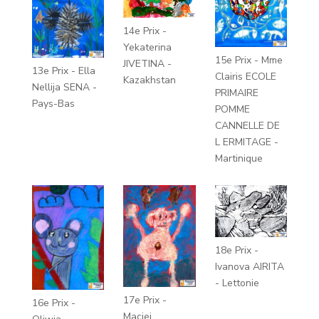
14e Prix -
Yekaterina
15e Prix - Mme
JIVETINA -
13e Prix - Ella
Clairis ECOLE
Kazakhstan
Nellija SENA -
PRIMAIRE
Pays-Bas
POMME
CANNELLE DE
L ERMITAGE -
Martinique
18e Prix -
Ivanova AIRITA
- Lettonie
17e Prix -
16e Prix -
Maciej