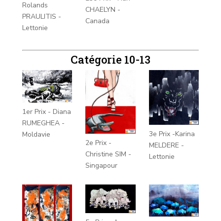
Rolands
CHAELYN -
PRAULITIS -
Canada
Lettonie
Catégorie 10-13
1er Prix - Diana
RUMEGHEA -
3e Prix -Karina
Moldavie
2e Prix -
MELDERE -
Christine SIM -
Lettonie
Singapour