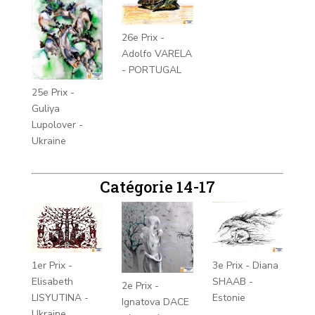
26e Prix -
Adolfo VARELA
- PORTUGAL
25e Prix -
Guliya
Lupolover -
Ukraine
Catégorie 14-17
3e Prix - Diana
1er Prix -
SHAAB -
Elisabeth
2e Prix -
Estonie
LISYUTINA -
Ignatova DACE
Ukraine