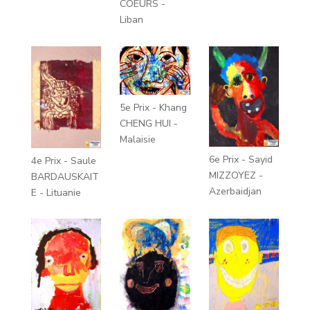
COEURS -
Liban
5e Prix - Khang
CHENG HUI -
Malaisie
6e Prix - Sayid
4e Prix - Saule
MIZZOYEZ -
BARDAUSKAIT
Azerbaidjan
E - Lituanie