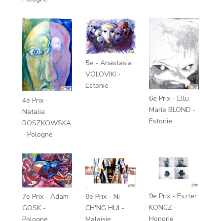
5e - Anastasia
VOLOVIKI -
Estonie
6e Prix - Ellu
4e Prix -
Marie BLOND -
Natalia
Estonie
ROSZKOWSKA
- Pologne
9e Prix - Eszter
7e Prix - Adam
8e Prix - Ni
KONCZ -
GOSK -
CH'NG HUI -
Hongrie
Pologne
Malaisie