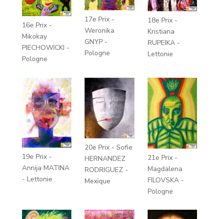
17e Prix -
18e Prix -
16e Prix -
Weronika
Kristiana
Mikokay
GNYP -
RUPEIKA -
PIECHOWICKI -
Pologne
Lettonie
Pologne
20e Prix - Sofie
19e Prix -
21e Prix -
HERNANDEZ
Annija MATINA
Magdalena
RODRIGUEZ -
- Lettonie
FILOVSKA -
Mexique
Pologne